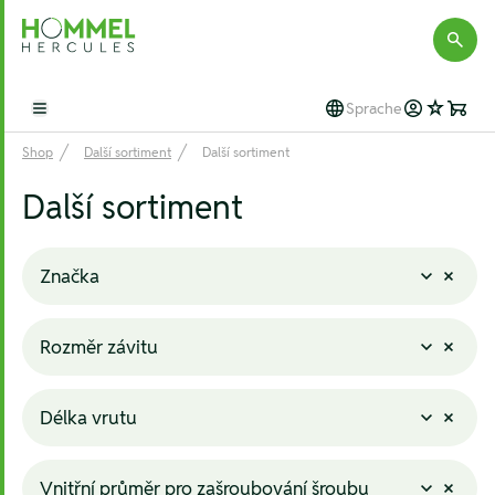
Hommel Hercules
Sprache
Open main menu
Shop
Další sortiment
Další sortiment
Další sortiment
Značka
Rozměr závitu
Délka vrutu
Vnitřní průměr pro zašroubování šroubu