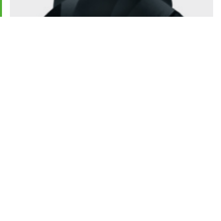
LIZZARD
LIZZARD čelní fréza 45° 50×22 mm pro 4× SE.. 1204
Č. zboží
1017724100
Provedení