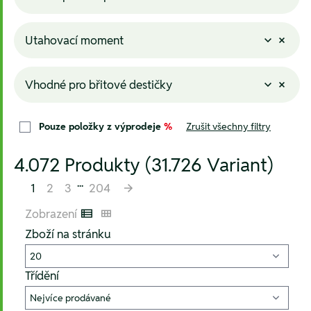
Utahovací moment
Vhodné pro břitové destičky
Pouze položky z výprodeje
%
Zrušit všechny filtry
4.072 Produkty (31.726 Variant)
...
1
2
3
204
Zobrazení
Listenansicht
Kachelansicht
Zboží na stránku
Třídění