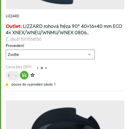
LIZZARD
Outlet:
LIZZARD rohová fréza 90° 40×16×40 mm ECO
4× XNEX/WNEU/WNMU/WNEX 0806..
Č. zboží
1017558150
Provedení
Cena bez DPH
Množství
Warenkorb hinzufügen
Zur Wunschliste hinzufügen
pouze do vyprodání zásob: 1