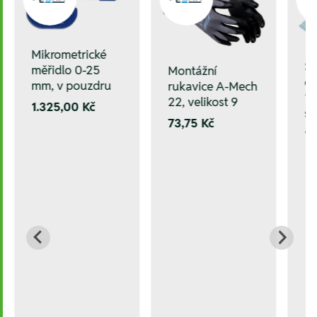
Mikrometrické
Sa
měřidlo 0-25
Montážní
če
mm, v pouzdru
rukavice A-Mech
12
22, velikost 9
1.325,00 Kč
s
73,75 Kč
1.