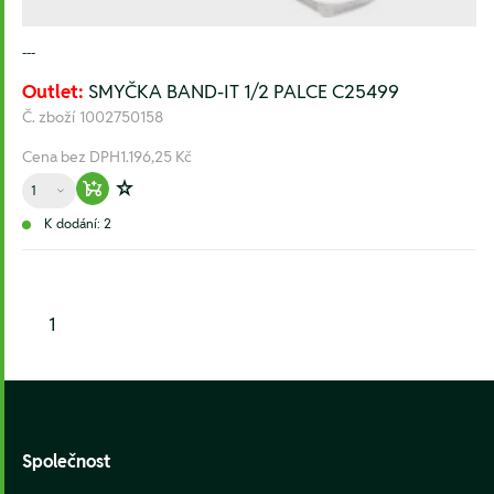
---
Outlet:
SMYČKA BAND-IT 1/2 PALCE C25499
Č. zboží
1002750158
Cena bez DPH
1.196,25 Kč
Množství
Warenkorb hinzufügen
Zur Wunschliste hinzufügen
K dodání: 2
1
Footer
Společnost