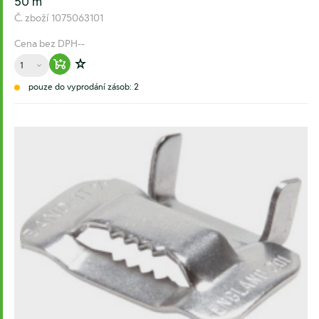
50 m
Č. zboží
1075063101
Cena bez DPH
--
Množství
Warenkorb hinzufügen
Zur Wunschliste hinzufügen
pouze do vyprodání zásob: 2