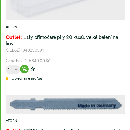
ATORN
Outlet:
Listy přímočaré pily 20 kusů, velké balení na
kov
Č. zboží
1040230301
Cena bez DPH
840,00 Kč
Množství
Warenkorb hinzufügen
Zur Wunschliste hinzufügen
Objednáme pro Vás
ATORN