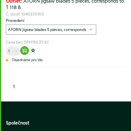
Outlet:
ATORN jigsaw blades 5 pieces, corresponds to
T 118 B
Č. zboží
1040230103
Provedení
Cena bez DPH
196,25 Kč
Množství
Warenkorb hinzufügen
Zur Wunschliste hinzufügen
Objednáme pro Vás
1
Footer
Společnost