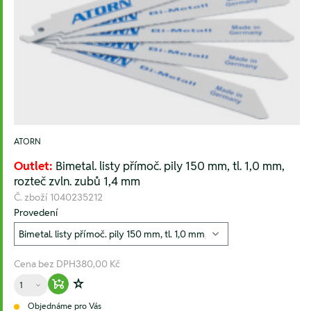
ATORN
Outlet:
Bimetal. listy přímoč. pily 150 mm, tl. 1,0 mm,
rozteč zvln. zubů 1,4 mm
Č. zboží
1040235212
Provedení
Cena bez DPH
380,00 Kč
Množství
Warenkorb hinzufügen
Zur Wunschliste hinzufügen
Objednáme pro Vás