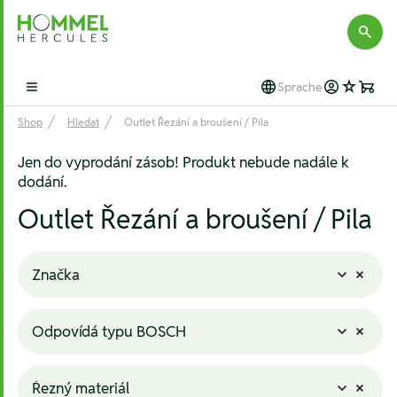
Hommel Hercules
Sprache
Open main menu
Shop
Hledat
Outlet Řezání a broušení / Pila
Jen do vyprodání zásob! Produkt nebude nadále k
dodání.
Outlet Řezání a broušení / Pila
Značka
Odpovídá typu BOSCH
Řezný materiál