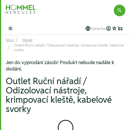
Hommel Hercules
Sprache
Open main menu
Shop
Hledat
Outlet Ruční nářadí / Odizolovací nástroje, krimpovací kleště, kabelové
svorky
Jen do vyprodání zásob! Produkt nebude nadále k
dodání.
Outlet Ruční nářadí /
Odizolovací nástroje,
krimpovací kleště, kabelové
svorky